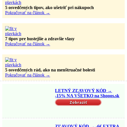
5 osvedčených tipov, ako ušetriť pri nákupoch
Pokračovať na článok
→
7 tipov pre hustejšie a zdravšie vlasy
Pokračovať na článok
→
5 osvedčených rád, ako na menštruačné bolesti
Pokračovať na článok
→
LETNÝ ZĽAVOVÝ KÓD →
-15% NA VŠETKO na Shooos.sk
Zobraziť
ZĽAVOVÝ KÓD → -6€ EXTRA