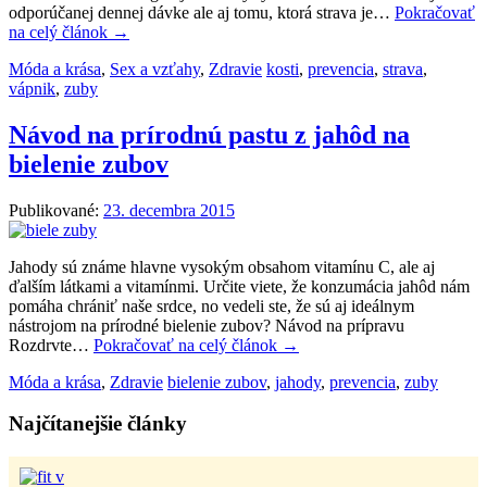
odporúčanej dennej dávke ale aj tomu, ktorá strava je…
Pokračovať
na celý článok
→
Móda a krása
,
Sex a vzťahy
,
Zdravie
kosti
,
prevencia
,
strava
,
vápnik
,
zuby
Návod na prírodnú pastu z jahôd na
bielenie zubov
Publikované:
23. decembra 2015
Jahody sú známe hlavne vysokým obsahom vitamínu C, ale aj
ďalším látkami a vitamínmi. Určite viete, že konzumácia jahôd nám
pomáha chrániť naše srdce, no vedeli ste, že sú aj ideálnym
nástrojom na prírodné bielenie zubov? Návod na prípravu
Rozdrvte…
Pokračovať na celý článok
→
Móda a krása
,
Zdravie
bielenie zubov
,
jahody
,
prevencia
,
zuby
Najčítanejšie články