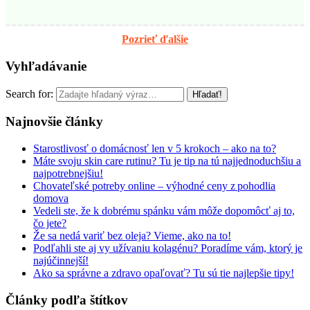
Pozrieť ďalšie
Vyhľadávanie
Search for:
Najnovšie články
Starostlivosť o domácnosť len v 5 krokoch – ako na to?
Máte svoju skin care rutinu? Tu je tip na tú najjednoduchšiu a
najpotrebnejšiu!
Chovateľské potreby online – výhodné ceny z pohodlia
domova
Vedeli ste, že k dobrému spánku vám môže dopomôcť aj to,
čo jete?
Že sa nedá variť bez oleja? Vieme, ako na to!
Podľahli ste aj vy užívaniu kolagénu? Poradíme vám, ktorý je
najúčinnejší!
Ako sa správne a zdravo opaľovať? Tu sú tie najlepšie tipy!
Články podľa štítkov