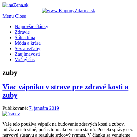
Menu
Close
Najnovšie články
Zdravie
Štíhla línia
Móda a krása
Sex a vzťahy
Zaujímavosti
Voľný čas
zuby
Viac vápniku v strave pre zdravé kosti a
zuby
Publikované:
7. januára 2019
Vaše telo používa vápnik na budovanie zdravých kostí a zubov,
udržiava ich silné, počas toho ako vekom starnú. Posiela správy cez
nervovú sústavu a reguluje srdcový rytmus. V článku sa venujeme