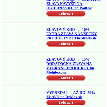
ZĽAVA NAVYŠE NA
OBJEDNÁVKU na Wolt.sk
Zobraziť
ZĽAVOVÝ KÓD → -10%
EXTRA ZĽAVA NA VŠETKY
PRODUKTY na TheStreets.sk
Zobraziť
ZĽAVOVÝ KÓD → -15%
DODATOČNÁ ZĽAVA NA
VYBRANÉ PRODUKTY na
Mohito.com
Zobraziť
VÝPREDAJ → AŽ DO -70%
ZĽAVY na DrMax.sk
Zobraziť