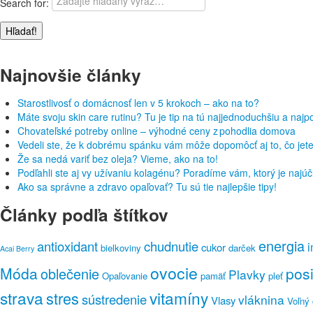
Search for:
Najnovšie články
Starostlivosť o domácnosť len v 5 krokoch – ako na to?
Máte svoju skin care rutinu? Tu je tip na tú najjednoduchšiu a najp
Chovateľské potreby online – výhodné ceny z pohodlia domova
Vedeli ste, že k dobrému spánku vám môže dopomôcť aj to, čo jet
Že sa nedá variť bez oleja? Vieme, ako na to!
Podľahli ste aj vy užívaniu kolagénu? Poradíme vám, ktorý je najúči
Ako sa správne a zdravo opaľovať? Tu sú tie najlepšie tipy!
Články podľa štítkov
energia
antioxidant
chudnutie
i
cukor
bielkoviny
darček
Acai Berry
ovocie
Móda
posi
oblečenie
Plavky
Opaľovanie
pamäť
pleť
strava
vitamíny
stres
sústredenie
vláknina
Vlasy
Voľný