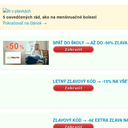
5 osvedčených rád, ako na menštruačné bolesti
Pokračovať na článok
→
SPÄŤ DO ŠKOLY → AŽ DO -50% ZĽAVA 
Zobraziť
LETNÝ ZĽAVOVÝ KÓD → -15% NA VŠE
Zobraziť
ZĽAVOVÝ KÓD → -6€ EXTRA ZĽAVA N
Zobraziť