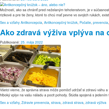
Možností, ako sa chrániť pred neželaným tehotenstvom, je v súčasnos
rizikové a pre tie ženy, ktoré to chcú mať pevne vo svojich rukách, ex
Sex a vzťahy
Antikoncepcia
,
Antikoncepčný krúžok
,
Počatie
,
prevencia
Ako zdravá výživa vplýva na
Publikované:
25. mája 2022
Všetci vieme, že správna strava môže pomôcť udržať si zdravú váhu a
hlboký vplyv na vašu náladu a pocit pohody. Štúdia spojená s jedením
Sex a vzťahy
,
Zdravie
prevencia
,
strava
,
zdravá strava
,
zdravá výživa