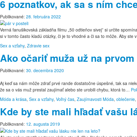
6 poznatkov, ak sa s ním chce
Publikované:
28. februára 2022
Verná fanušikovská základňa filmu „50 odtieňov sivej” si určite spom
si v tomto často kladú otázky, či je to vhodné a či sa to môže. Aby st
Sex a vzťahy
,
Zdravie
sex
Ako očariť muža už na prvom 
Publikované:
30. decembra 2020
Aj keď sa nám môže zdrať prvé rande dostatočne úspešné, tak sa nie
že sa o vás muž prestal zaujímať alebo ste urobili chybu, ktorá to…
Po
Móda a krása
,
Sex a vzťahy
,
Voľný čas
,
Zaujímavosti
Móda
,
oblečenie
Kde by ste mali hľadať vašu l
Publikované:
12. augusta 2019