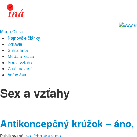
Menu
Close
Najnovšie články
Zdravie
Štíhla línia
Móda a krása
Sex a vzťahy
Zaujímavosti
Voľný čas
Sex a vzťahy
Antikoncepčný krúžok – áno, 
Publikované:
28. februára 2023