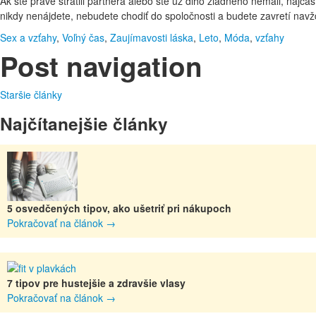
Ak ste práve stratili partnera alebo ste už dlho žiadneho nemali, najča
nikdy nenájdete, nebudete chodiť do spoločnosti a budete zavretí nav
Sex a vzťahy
,
Voľný čas
,
Zaujímavosti
láska
,
Leto
,
Móda
,
vzťahy
Post navigation
Staršie články
Najčítanejšie články
5 osvedčených tipov, ako ušetriť pri nákupoch
Pokračovať na článok
→
7 tipov pre hustejšie a zdravšie vlasy
Pokračovať na článok
→