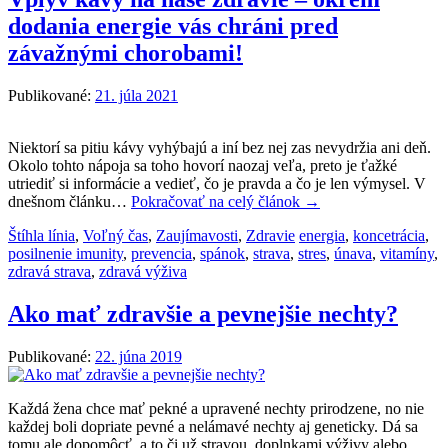
dodania energie vás chráni pred
závažnými chorobami!
Publikované:
21. júla 2021
Niektorí sa pitiu kávy vyhýbajú a iní bez nej zas nevydržia ani deň.
Okolo tohto nápoja sa toho hovorí naozaj veľa, preto je ťažké
utriediť si informácie a vedieť, čo je pravda a čo je len výmysel. V
dnešnom článku…
Pokračovať na celý článok
→
Štíhla línia
,
Voľný čas
,
Zaujímavosti
,
Zdravie
energia
,
koncetrácia
,
posilnenie imunity
,
prevencia
,
spánok
,
strava
,
stres
,
únava
,
vitamíny
,
zdravá strava
,
zdravá výživa
Ako mať zdravšie a pevnejšie nechty?
Publikované:
22. júna 2019
Každá žena chce mať pekné a upravené nechty prirodzene, no nie
každej boli dopriate pevné a nelámavé nechty aj geneticky. Dá sa
tomu ale dopomôcť, a to či už stravou, doplnkami výživy alebo