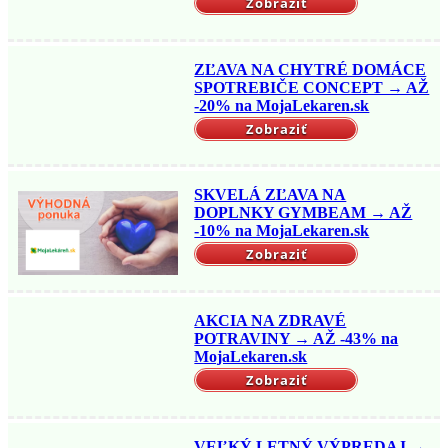
Zobraziť
ZĽAVA NA CHYTRÉ DOMÁCE
SPOTREBIČE CONCEPT → AŽ
-20% na MojaLekaren.sk
Zobraziť
SKVELÁ ZĽAVA NA
DOPLNKY GYMBEAM → AŽ
-10% na MojaLekaren.sk
Zobraziť
AKCIA NA ZDRAVÉ
POTRAVINY → AŽ -43% na
MojaLekaren.sk
Zobraziť
VEĽKÝ LETNÝ VÝPREDAJ →