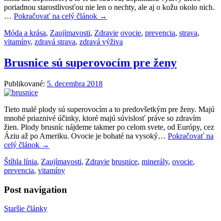
poriadnou starostlivosťou nie len o nechty, ale aj o kožu okolo nich.
…
Pokračovať na celý článok
→
Móda a krása
,
Zaujímavosti
,
Zdravie
ovocie
,
prevencia
,
strava
,
vitamíny
,
zdravá strava
,
zdravá výživa
Brusnice sú superovocím pre ženy
Publikované:
5. decembra 2018
Tieto malé plody sú superovocím a to predovšetkým pre ženy. Majú
mnohé priaznivé účinky, ktoré majú súvislosť práve so zdravím
žien. Plody brusníc nájdeme takmer po celom svete, od Európy, cez
Áziu až po Ameriku. Ovocie je bohaté na vysoký…
Pokračovať na
celý článok
→
Štíhla línia
,
Zaujímavosti
,
Zdravie
brusnice
,
minerály
,
ovocie
,
prevencia
,
vitamíny
Post navigation
Staršie články