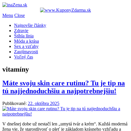
Menu
Close
Najnovšie články
Zdravie
Štíhla línia
Móda a krása
Sex a vzťahy
Zaujímavosti
Voľný čas
vitamíny
Máte svoju skin care rutinu? Tu je tip na
tú najjednoduchšiu a najpotrebnejšiu!
Publikované:
22. októbra 2025
V dnešnej dobe už nestačí len „umytá tvár a krém“. Každá moderná
žena vie, že starostlivosť o pleť je základom krásneho vzhľadu a