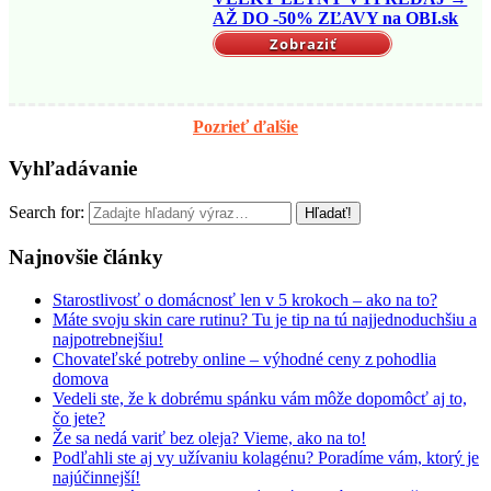
AŽ DO -50% ZĽAVY na OBI.sk
Zobraziť
Pozrieť ďalšie
Vyhľadávanie
Search for:
Najnovšie články
Starostlivosť o domácnosť len v 5 krokoch – ako na to?
Máte svoju skin care rutinu? Tu je tip na tú najjednoduchšiu a
najpotrebnejšiu!
Chovateľské potreby online – výhodné ceny z pohodlia
domova
Vedeli ste, že k dobrému spánku vám môže dopomôcť aj to,
čo jete?
Že sa nedá variť bez oleja? Vieme, ako na to!
Podľahli ste aj vy užívaniu kolagénu? Poradíme vám, ktorý je
najúčinnejší!