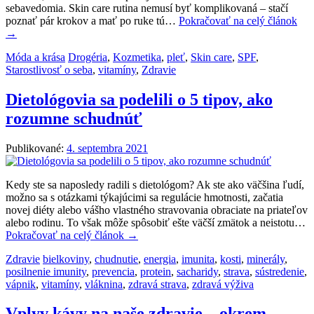
sebavedomia. Skin care rutina nemusí byť komplikovaná – stačí
poznať pár krokov a mať po ruke tú…
Pokračovať na celý článok
→
Móda a krása
Drogéria
,
Kozmetika
,
pleť
,
Skin care
,
SPF
,
Starostlivosť o seba
,
vitamíny
,
Zdravie
Dietológovia sa podelili o 5 tipov, ako
rozumne schudnúť
Publikované:
4. septembra 2021
Kedy ste sa naposledy radili s dietológom? Ak ste ako väčšina ľudí,
možno sa s otázkami týkajúcimi sa regulácie hmotnosti, začatia
novej diéty alebo vášho vlastného stravovania obraciate na priateľov
alebo rodinu. To však môže spôsobiť ešte väčší zmätok a neistotu…
Pokračovať na celý článok
→
Zdravie
bielkoviny
,
chudnutie
,
energia
,
imunita
,
kosti
,
minerály
,
posilnenie imunity
,
prevencia
,
protein
,
sacharidy
,
strava
,
sústredenie
,
vápnik
,
vitamíny
,
vláknina
,
zdravá strava
,
zdravá výživa
Vplyv kávy na naše zdravie – okrem