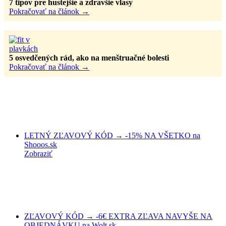
7 tipov pre hustejšie a zdravšie vlasy
Pokračovať na článok
→
5 osvedčených rád, ako na menštruačné bolesti
Pokračovať na článok
→
LETNÝ ZĽAVOVÝ KÓD → -15% NA VŠETKO na
Shooos.sk
Zobraziť
ZĽAVOVÝ KÓD → -6€ EXTRA ZĽAVA NAVYŠE NA
OBJEDNÁVKU na Wolt.sk