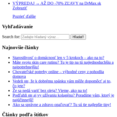
VÝPREDAJ → AŽ DO -70% ZĽAVY na DrMax.sk
Zobraziť
Pozrieť ďalšie
Vyhľadávanie
Search for:
Najnovšie články
Starostlivosť o domácnosť len v 5 krokoch – ako na to?
Máte svoju skin care rutinu? Tu je tip na tú najjednoduchšiu a
najpotrebnejšiu!
Chovateľské potreby online – výhodné ceny z pohodlia
domova
Vedeli ste, že k dobrému spánku vám môže dopomôcť aj to,
čo jete?
Že sa nedá variť bez oleja? Vieme, ako na to!
Podľahli ste aj vy užívaniu kolagénu? Poradíme vám, ktorý je
najúčinnejší!
Ako sa správne a zdravo opaľovať? Tu sú tie najlepšie tipy!
Články podľa štítkov