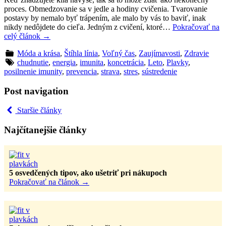
proces. Obmedzovanie sa v jedle a hodiny cvičenia. Tvarovanie
postavy by nemalo byť trápením, ale malo by vás to baviť, inak
nikdy nedôjdete do cieľa. Jedným z cvičení, ktoré…
Pokračovať na
celý článok
→
Móda a krása
,
Štíhla línia
,
Voľný čas
,
Zaujímavosti
,
Zdravie
chudnutie
,
energia
,
imunita
,
koncetrácia
,
Leto
,
Plavky
,
posilnenie imunity
,
prevencia
,
strava
,
stres
,
sústredenie
Post navigation
Staršie články
Najčítanejšie články
5 osvedčených tipov, ako ušetriť pri nákupoch
Pokračovať na článok
→