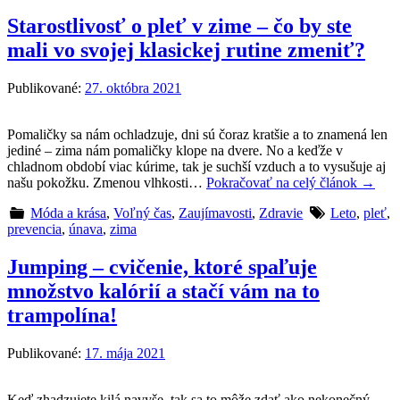
Starostlivosť o pleť v zime – čo by ste
mali vo svojej klasickej rutine zmeniť?
Publikované:
27. októbra 2021
Pomaličky sa nám ochladzuje, dni sú čoraz kratšie a to znamená len
jediné – zima nám pomaličky klope na dvere. No a keďže v
chladnom období viac kúrime, tak je suchší vzduch a to vysušuje aj
našu pokožku. Zmenou vlhkosti…
Pokračovať na celý článok
→
Móda a krása
,
Voľný čas
,
Zaujímavosti
,
Zdravie
Leto
,
pleť
,
prevencia
,
únava
,
zima
Jumping – cvičenie, ktoré spaľuje
množstvo kalórií a stačí vám na to
trampolína!
Publikované:
17. mája 2021
Keď zhadzujete kilá navyše, tak sa to môže zdať ako nekonečný