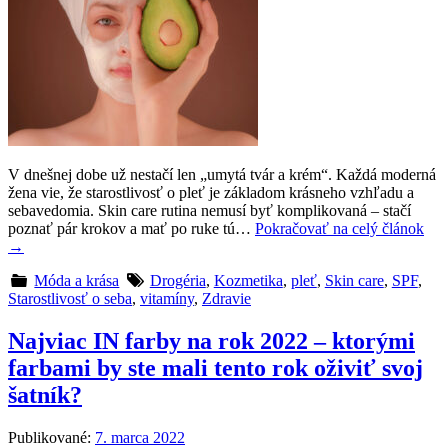
V dnešnej dobe už nestačí len „umytá tvár a krém“. Každá moderná
žena vie, že starostlivosť o pleť je základom krásneho vzhľadu a
sebavedomia. Skin care rutina nemusí byť komplikovaná – stačí
poznať pár krokov a mať po ruke tú…
Pokračovať na celý článok
→
Móda a krása
Drogéria
,
Kozmetika
,
pleť
,
Skin care
,
SPF
,
Starostlivosť o seba
,
vitamíny
,
Zdravie
Najviac IN farby na rok 2022 – ktorými
farbami by ste mali tento rok oživiť svoj
šatník?
Publikované:
7. marca 2022