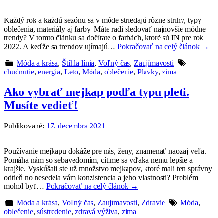
Každý rok a každú sezónu sa v móde striedajú rôzne strihy, typy
oblečenia, materiály aj farby. Máte radi sledovať najnovšie módne
trendy? V tomto článku sa dočítate o farbách, ktoré sú IN pre rok
2022. A keďže sa trendov ujímajú…
Pokračovať na celý článok
→
Móda a krása
,
Štíhla línia
,
Voľný čas
,
Zaujímavosti
chudnutie
,
energia
,
Leto
,
Móda
,
oblečenie
,
Plavky
,
zima
Ako vybrať mejkap podľa typu pleti.
Musíte vedieť!
Publikované:
17. decembra 2021
Používanie mejkapu dokáže pre nás, ženy, znamenať naozaj veľa.
Pomáha nám so sebavedomím, cítime sa vďaka nemu lepšie a
krajšie. Vyskúšali ste už množstvo mejkapov, ktoré mali ten správny
odtieň no nesedela vám konzistencia a jeho vlastnosti? Problém
mohol byť…
Pokračovať na celý článok
→
Móda a krása
,
Voľný čas
,
Zaujímavosti
,
Zdravie
Móda
,
oblečenie
,
sústredenie
,
zdravá výživa
,
zima